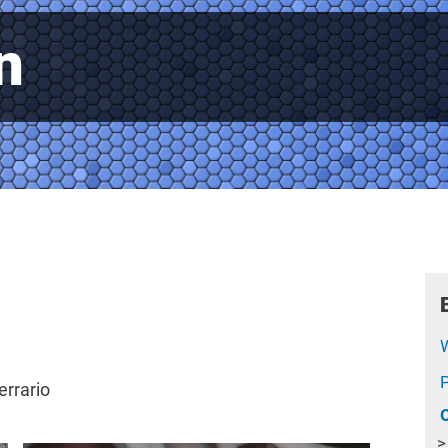
n
errario