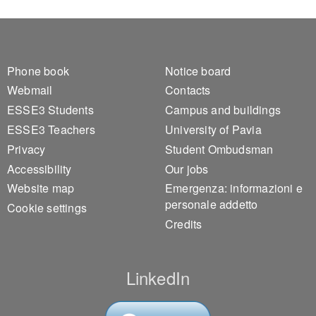
Footer 1
Footer 2
Phone book
Notice board
Webmail
Contacts
ESSE3 Students
Campus and buildings
ESSE3 Teachers
University of Pavia
Privacy
Student Ombudsman
Accessibility
Our jobs
Website map
Emergenza: informazioni e
personale addetto
Cookie settings
Credits
LinkedIn