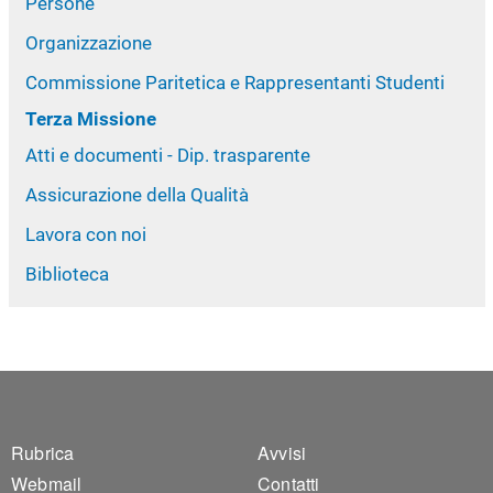
Persone
Organizzazione
Commissione Paritetica e Rappresentanti Studenti
Terza Missione
Atti e documenti - Dip. trasparente
Assicurazione della Qualità
Lavora con noi
Biblioteca
Footer 1
Footer 2
Rubrica
Avvisi
Webmail
Contatti