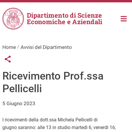
Salta al contenuto principale
Dipartimento di Scienze
Economiche e Aziendali
Home
Avvisi del Dipartimento
Links condivisione social
Share button
Ricevimento Prof.ssa
Pellicelli
5 Giugno 2023
I ricevimenti della dott.ssa Michela Pellicelli di
giugno saranno: alle 13 in studio martedì 6, venerdì 16,