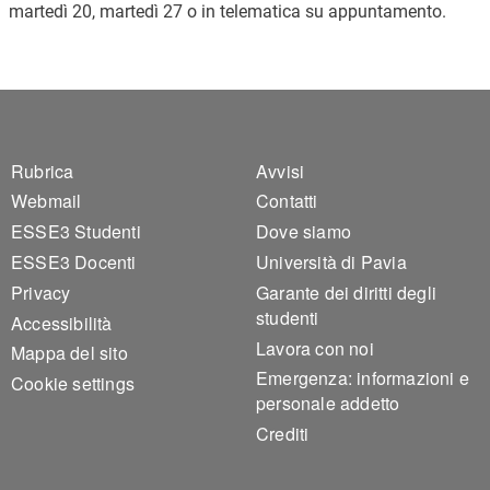
martedì 20, martedì 27 o in telematica su appuntamento.
Footer 1
Footer 2
Rubrica
Avvisi
Webmail
Contatti
ESSE3 Studenti
Dove siamo
ESSE3 Docenti
Università di Pavia
Privacy
Garante dei diritti degli
studenti
Accessibilità
Lavora con noi
Mappa del sito
Emergenza: informazioni e
Cookie settings
personale addetto
Crediti