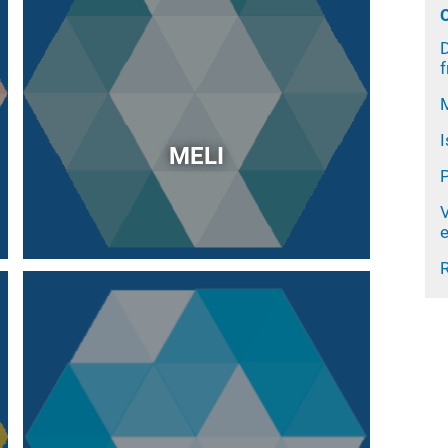
C
D
f
M
I
MELI
V
e
R
Immagine