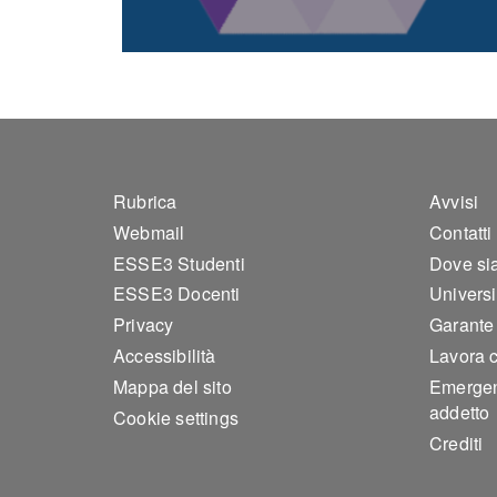
Footer 1
Foo
Rubrica
Avvisi
Webmail
Contatti
ESSE3 Studenti
Dove si
ESSE3 Docenti
Universi
Privacy
Garante d
Accessibilità
Lavora 
Mappa del sito
Emergen
addetto
Cookie settings
Crediti