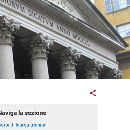
Links con
Share button
Naviga la sezione
orsi di laurea triennali