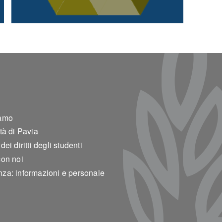
ter 2
amo
tà di Pavia
ei diritti degli studenti
con noi
za: informazioni e personale