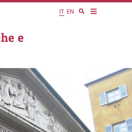
IT
EN
he e