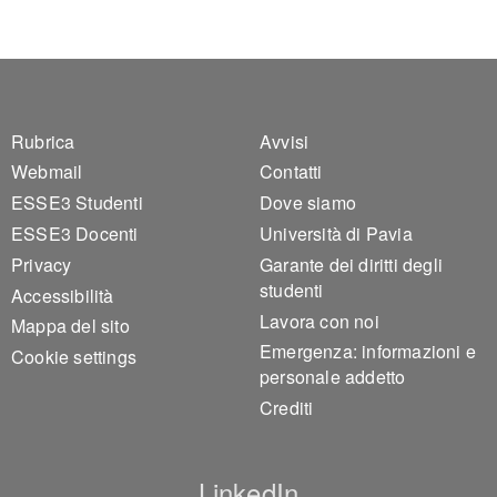
Footer 1
Footer 2
Rubrica
Avvisi
Webmail
Contatti
ESSE3 Studenti
Dove siamo
ESSE3 Docenti
Università di Pavia
Privacy
Garante dei diritti degli
studenti
Accessibilità
Lavora con noi
Mappa del sito
Emergenza: informazioni e
Cookie settings
personale addetto
Crediti
LinkedIn