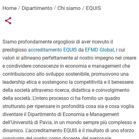
Home
Dipartimento
Chi siamo
EQUIS
Links condivisione social
Share button
Siamo
profondamente
orgogliosi
di
aver
ricevuto
il
prestigioso
accreditamento
EQUIS
da
EFMD
Global
,
i
cui
valori
si
allineano
perfettamente
al
nostro
impegno
nel
creare
e
condividere
conoscenze
in
economia
e
management
che
contribuiscono
allo
sviluppo
sostenibile,
promuovono
una
leadership
etica
e
sostengono
la
competitività
e
il
benessere
della
società
attraverso
ricerca,
didattica
e
coinvolgimento
della società.
L'intero
processo
ci
ha
fornito
un
quadro
strutturato
per
ripensare
in
profondità
cosa
sia
e
cosa
voglia
diventare
il
Dipartimento
di
Economia
e
Management
dell'Università
di
Pavia,
in
un
mondo
sempre
più
complesso
e
dinamico.
L'accreditamento
EQUIS
è
il
risultato
di
uno
sforzo
congiunto
del
nostro
corpo
docente,
del
personale