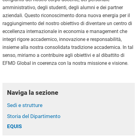
amministrativo,
degli
studenti,
degli
alumni
e
dei
partner
aziendali.
Questo
riconoscimento
dona
nuova
energia
per
il
raggiungimento
del
nostro
obiettivo
di
diventare
un
centro
di
eccellenza
internazionale
in
economia
e
management
che
integri
rigore
accademico,
innovazione
e
responsabilità,
insieme
alla
nostra
consolidata
tradizione
accademica.
In
tal
senso,
miriamo
a
contribuire
agli
obiettivi
e
al
dibattito
di
EFMD
Global
in
coerenza
con
la
nostra
missione
e
visione.
Naviga la sezione
Sedi e strutture
Storia del Dipartimento
EQUIS